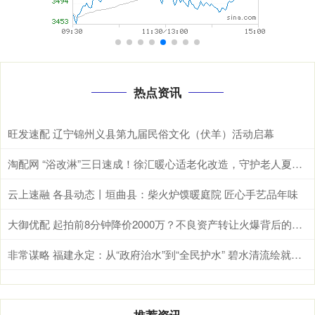
热点资讯
旺发速配 辽宁锦州义县第九届民俗文化（伏羊）活动启幕
淘配网 “浴改淋”三日速成！徐汇暖心适老化改造，守护老人夏日洗浴安全
云上速融 各县动态丨垣曲县：柴火炉馍暖庭院 匠心手艺品年味
大御优配 起拍前8分钟降价2000万？不良资产转让火爆背后的隐秘交易
非常谋略 福建永定：从“政府治水”到“全民护水” 碧水清流绘就乡村美与富_永定区_区域_谢雪林
推荐资讯