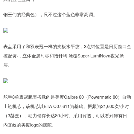
钢王们的经典色），只不过这个蓝色非常高调。
表盘采用了和双表冠一样的夹板水平纹，3点钟位置是日历窗口金
控配资·，立体金属时标和指针均 涂覆Super-LumiNova夜光涂
层。
舵手8单表冠腕表搭载的是美度Calibre 80（Powermatic 80）自动
上链机芯，该机芯以ETA C07.611为基础。振频为21,600次/小时
（3赫兹），动力储存长达80小时。采用背透，可以看到饰有日
内瓦纹的美度logo的摆陀。