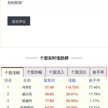
你的邮箱
*
提交评论
个股实时涨跌榜
个股跌幅
个股流入
个股流出
换手率
个股涨幅
排名
名称
最新价
涨幅
换手率
1
N津富
37.49
114.72%
77.46%
2
威尔高
39.83
20.01%
17.76%
3
锴威特
77.82
20.00%
1.17%
4
科翔股份
64.32
20.00%
12.21%