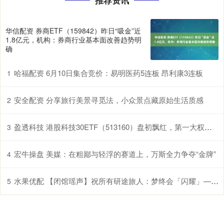
华信配资 券商ETF（159842）昨日“吸金”近
1.8亿元，机构：券商行业基本面改善趋势明
确
哈福配资 6月10日集合竞价：易明医药5连板 昂利康3连板
1
安全配资 分享旅行美景寻觅法，小众景点藏原始生活质感
2
盈透科技 港股科技30ETF（513160）盘初飘红，第一大权重股阿里巴巴-W连续20日获南向资金净买入
3
宏牛操盘 美媒：在粗鄙与轻浮的赛道上，万斯全力争夺“金牌”
4
水果优配 【闭馆瑶声】祝所有研途旅人：梦终会「闪耀」——2025年12月闭馆音乐歌单
5