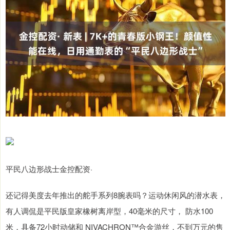
平民八边形战士金控配资·
还记得美度去年推出的舵手系列8腕表吗？运动休闲风的潜水表，
有人调侃是平民版皇家橡树离岸型，40毫米的尺寸， 防水100
米，具备72小时动储和 NIVACHRON™合金游丝，不到万元的售