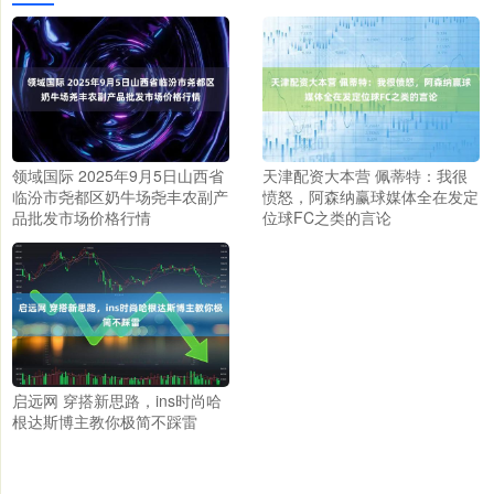
领域国际 2025年9月5日山西省
天津配资大本营 佩蒂特：我很
临汾市尧都区奶牛场尧丰农副产
愤怒，阿森纳赢球媒体全在发定
品批发市场价格行情
位球FC之类的言论
启远网 穿搭新思路，ins时尚哈
根达斯博主教你极简不踩雷