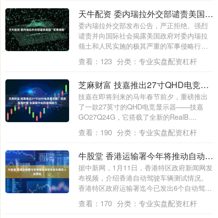
天牛配资 委内瑞拉外交部谴责美国“军事侵略”
委内瑞拉外交部发布公告，严正拒绝、强烈
谴责并向国际社会揭露美国政府对委内瑞拉
领土和人民实施的极其严重的军事侵略行
径。该侵....
查看：
123
分类：
专业实盘配资杠杆
芝麻财富 技嘉推出27寸QHD电竞显示器：高刷高亮护眼 全面提升你的游戏战力
技嘉在即将到来的马年春节前夕，重磅推出
了一款27英寸的QHD电竞显示器——技嘉
GO27Q24G，它搭载了全新的RealB....
查看：
190
分类：
专业实盘配资杠杆
牛股堂 香港运输署今年将推动自动驾驶车辆无人化测试
据中新网，1月11日，香港特区政府新闻网发
布视频，介绍香港自动驾驶车辆测试情况。
香港特区政府运输署迄今已发出6个自动驾
驶....
查看：
170
分类：
专业实盘配资杠杆