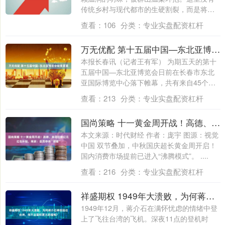
传统乡村与现代都市的生硬割裂，而是将岁
月的沉....
查看：
106
分类：
专业实盘配资杠杆
万无优配 第十五届中国—东北亚博览会硕果累累
本报长春讯（记者王有军） 为期五天的第十
五届中国—东北亚博览会日前在长春市东北
亚国际博览中心落下帷幕，共有来自45个国
家....
查看：
213
分类：
专业实盘配资杠杆
国尚策略 十一黄金周开战！高德、美团狂撒亿元红包补贴，商家：全员停休“接客”
本文来源：时代财经 作者：庞宇 图源：视觉
中国 双节叠加，中秋国庆超长黄金周开启！
国内消费市场提前已进入“沸腾模式”。 ....
查看：
216
分类：
专业实盘配资杠杆
祥盛期权 1949年大溃败，为何蒋介石率部逃往台湾，而不去面积更大的缅甸？
1949年12月，蒋介石在满怀忧虑的情绪中登
上了飞往台湾的飞机。深夜11点的登机时