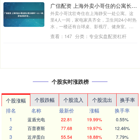
广信配资 上海外卖小哥住的公寓长啥样？4人一间，家电家具齐全...
外卖小哥沈壮奇住在上海静安一处公寓。这
里4人一间，家电家具齐全，卫生间24小时热
水，一楼还有台球桌、影视厅、健身室。这
座....
查看：
147
分类：
专业实盘配资杠杆
个股实时涨跌榜
个股跌幅
个股流入
个股流出
换手率
个股涨幅
排名
名称
最新价
涨幅
换手率
1
蓝盾光电
22.81
19.99%
0.55%
2
百普赛斯
77.68
19.97%
12.46%
3
近岸蛋白
55.54
18.88%
7.79%