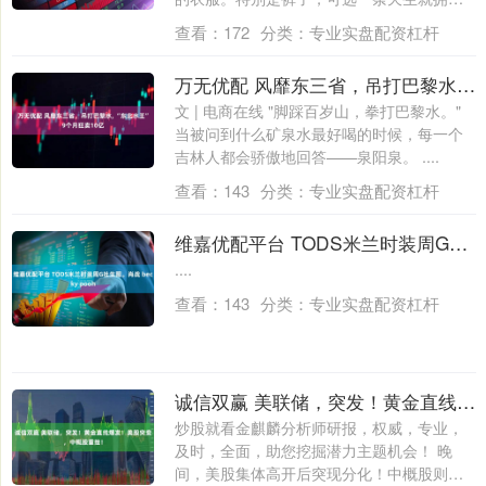
时尚元....
查看：
172
分类：
专业实盘配资杠杆
万无优配 风靡东三省，吊打巴黎水, “东北水王”9个月狂卖10亿
文 | 电商在线 "脚踩百岁山，拳打巴黎水。"
当被问到什么矿泉水最好喝的时候，每一个
吉林人都会骄傲地回答——泉阳泉。 ....
查看：
143
分类：
专业实盘配资杠杆
维嘉优配平台 TODS米兰时装周G社生图。肖战 becky pooh
....
查看：
143
分类：
专业实盘配资杠杆
诚信双赢 美联储，突发！黄金直线爆发！美股突变，中概股重挫！
炒股就看金麒麟分析师研报，权威，专业，
及时，全面，助您挖掘潜力主题机会！ 晚
间，美股集体高开后突现分化！中概股则集