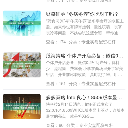
财盛证券 “冬病冬养”你吃对了吗？
“药食同源”与“冬病冬养”是冬季食疗的永恒主
题。如果你也有脾胃虚弱、慢性咳喘、畏寒
畏冷等问题，不妨尝试这些食谱，帮你通
过....
查看：
174
分类：
专业实盘配资杠杆
股海策略 个体户开店必备：微信02%商户号，资料少、流程简、费率低
个体户开店必备：微信0.2%商户号，资料
少、流程简、费率低 小李在商场里开了家美
甲店，开业前琢磨收款工具时犯了难。听同
行....
查看：
151
分类：
专业实盘配资杠杆
多多策略 Intel良心！8509版本显卡驱动发布：一大波独显、核显喜提多帧生成
快科技2月14日消息，Intel正式发布了
32.0.101.8509WHQL版本显卡驱动，该版本
最大的亮点，就是将XeS....
查看：
86
分类：
专业实盘配资杠杆