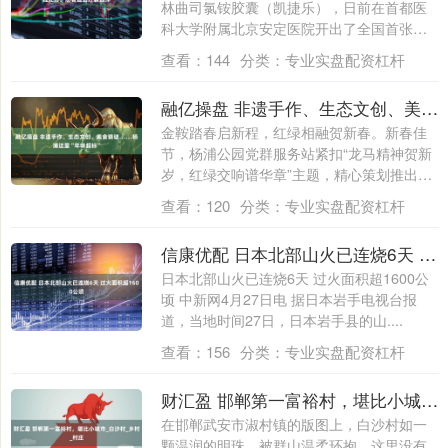
林曲司氯铵胶囊（凯捷乐），日前在首都医
科大学附属北京安定医院开出了全国首张处
方，正....
查看：
144
分类：
专业实盘配资杠杆
融亿操盘 非遗手作、生态文创、美食猜谜……杨浦这里“年味超标”
金鞍踏春启新程，红绿相融贺新春。新春佳
节，杨浦公园党群服务站紧扣“龙马精神贺新
岁，红绿交响谱华章”主题，精心策划推出一
系....
查看：
120
分类：
专业实盘配资杠杆
信康优配 日本北部山火已连烧6天 过火面积超1600公顷
日本北部山火已连烧6天 过火面积超1600公
顷 中新网4月27日电 据日本岩手电视台报
道，当地时间27日，日本岩手县的山....
查看：
156
分类：
专业实盘配资杠杆
财汇盈 邯郸第一富裕村，堪比小城市_白沙村_乡村_村庄
在邯郸武安市淑村镇的版图上，白沙村如一
颗温润的明珠，被群山温柔环抱。这里没有