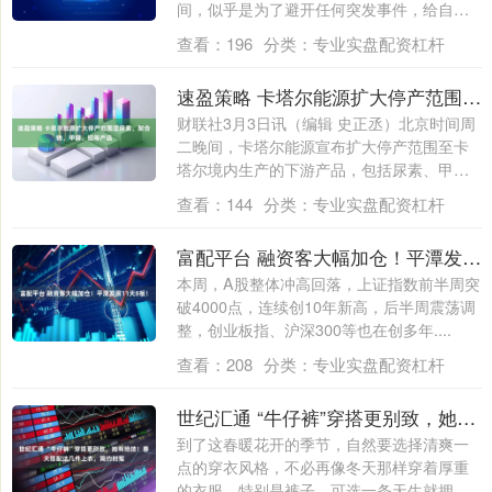
间，似乎是为了避开任何突发事件，给自
己....
查看：
196
分类：
专业实盘配资杠杆
速盈策略 卡塔尔能源扩大停产范围至尿素、聚合物、甲醇、铝等产品
财联社3月3日讯（编辑 史正丞）北京时间周
二晚间，卡塔尔能源宣布扩大停产范围至卡
塔尔境内生产的下游产品，包括尿素、甲
醇、....
查看：
144
分类：
专业实盘配资杠杆
富配平台 融资客大幅加仓！平潭发展11天8板！
本周，A股整体冲高回落，上证指数前半周突
破4000点，连续创10年新高，后半周震荡调
整，创业板指、沪深300等也在创多年....
查看：
208
分类：
专业实盘配资杠杆
世纪汇通 “牛仔裤”穿搭更别致，她有绝技！春天搭配这几件上衣，简约时髦
到了这春暖花开的季节，自然要选择清爽一
点的穿衣风格，不必再像冬天那样穿着厚重
的衣服。特别是裤子，可选一条天生就拥有