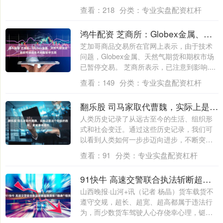
体大跌....
查看：
218
分类：
专业实盘配资杠杆
鸿牛配资 芝商所：Globex金属、天然气期货及期权市场因技术问题暂停交易
芝加哥商品交易所在官网上表示，由于技术
问题，Globex金属、天然气期货和期权市场
已暂停交易。 芝商所表示，已注意到影响....
查看：
149
分类：
专业实盘配资杠杆
翻乐股 司马家取代曹魏，实际上是这个阶级的胜利，曾被曹操取代
人类历史记录了从远古至今的生活、组织形
式和社会变迁。通过这些历史记录，我们可
以看到人类如何一步步迈向进步，不断突破
自己的....
查看：
91
分类：
专业实盘配资杠杆
91快牛 高速交警联合执法斩断超限货车“隐身”链条
山西晚报·山河+讯（记者 杨晶）货车载货不
遵守交规，超长、超宽、超高都属于违法行
为，而少数货车驾驶人心存侥幸心理，铤而
走....