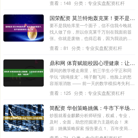
查看：
148
分类：
专业实盘配资杠杆
国荣配资 莫兰特炮轰克莱！要不是给库里面子，信不信我直接找人做了你
要不是我给库里一个面子，信不信我今晚就
找人做了你，所以你克莱千万别在我面前嚣
张。你就是废物，也得忍着，因为我说的完
全是实....
查看：
81
分类：
专业实盘配资杠杆
鼎和网 体育赋能校园心理健康：让运动成为青春情绪的 “减压阀”
课间的教学楼走廊里，初三学生小宇正和同
学玩 “跳绳接龙”，绳子翻飞间，他脸上的愁
容渐渐消散 —— 前一天的数学模拟考失利....
查看：
125
分类：
专业实盘配资杠杆
简配资 华创策略姚佩：牛市下半场，实物再通胀
炒股就看金麒麟分析师研报，权威，专业，
及时，全面，助您挖掘潜力主题机会！ 来
源：姚佩策略探索 报告要点 1、百年变局看
中....
查看：
71
分类：
专业实盘配资杠杆