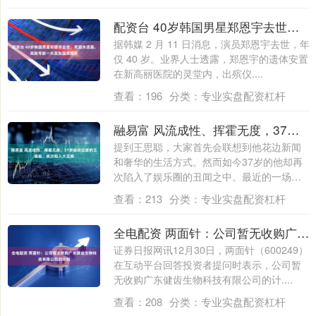
配资台 40岁韩国男星郑恩宇去世，死因未透露，其账号前一天发张国荣照片
据韩媒 2 月 11 日消息，演员郑恩宇去世，年
仅 40 岁。业界人士透露，郑恩宇的遗体安置
在新高丽医院的灵堂内，出殡仪....
查看：
196
分类：
专业实盘配资杠杆
融易富 风流成性、挥霍无度，37岁纵欲过度的王思聪，再次陷入大丑闻
提到王思聪，大家首先会联想到他花边新闻
和奢华的生活方式。然而如今37岁的他却再
次陷入了娱乐圈的丑闻之中。最近的一场合
约纠....
查看：
213
分类：
专业实盘配资杠杆
全电配资 两面针：公司暂无收购广东健齿生物科技有限公司的计划
证券日报网讯12月30日，两面针（600249）
在互动平台回答投资者提问时表示，公司暂
无收购广东健齿生物科技有限公司的计....
查看：
208
分类：
专业实盘配资杠杆