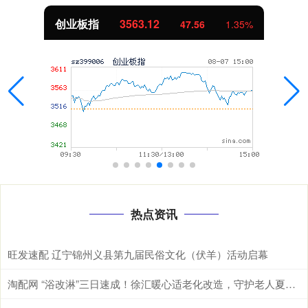
创业板指
3563.12
47.56
1.35%
热点资讯
旺发速配 辽宁锦州义县第九届民俗文化（伏羊）活动启幕
淘配网 “浴改淋”三日速成！徐汇暖心适老化改造，守护老人夏日洗浴安全