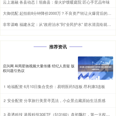
云上速融 各县动态丨垣曲县：柴火炉馍暖庭院 匠心手艺品年味
大御优配 起拍前8分钟降价2000万？不良资产转让火爆背后的隐秘交易
非常谋略 福建永定：从“政府治水”到“全民护水” 碧水清流绘就乡村美与富_永定区_区域_谢雪林
推荐资讯
启兴网 AI周星驰视频大量传播 经纪人质疑 版
权问题引热议
哈福配资 6月10日集合竞价：易明医药5连板 昂利康3连板
1
安全配资 分享旅行美景寻觅法，小众景点藏原始生活质感
2
盈透科技 港股科技30ETF（513160）盘初飘红，第一大权重股阿里巴巴-W连续20日获南向资金净买入
3