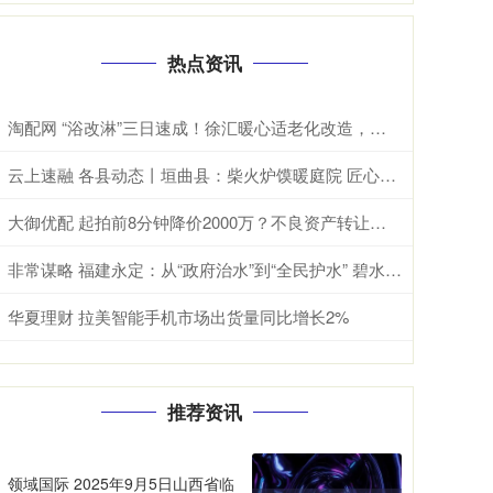
热点资讯
淘配网 “浴改淋”三日速成！徐汇暖心适老化改造，守护老人夏日洗浴安全
云上速融 各县动态丨垣曲县：柴火炉馍暖庭院 匠心手艺品年味
大御优配 起拍前8分钟降价2000万？不良资产转让火爆背后的隐秘交易
非常谋略 福建永定：从“政府治水”到“全民护水” 碧水清流绘就乡村美与富_永定区_区域_谢雪林
华夏理财 拉美智能手机市场出货量同比增长2%
推荐资讯
领域国际 2025年9月5日山西省临