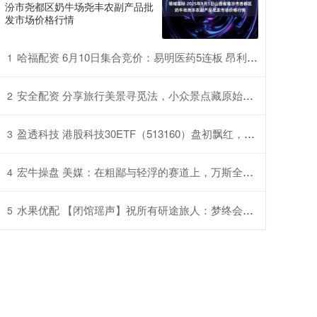
汾市尧都区奶牛场尧丰农副产品批
发市场价格行情
哈福配资 6月10日集合竞价：易明医药5连板 昂利康3连板
1
安全配资 分享旅行美景寻觅法，小众景点藏原始生活质感
2
盈透科技 港股科技30ETF（513160）盘初飘红，第一大权重股阿里巴巴-W连续20日获南向资金净买入
3
宏牛操盘 美媒：在粗鄙与轻浮的赛道上，万斯全力争夺“金牌”
4
水果优配 【闭馆瑶声】祝所有研途旅人：梦终会「闪耀」——2025年12月闭馆音乐歌单
5