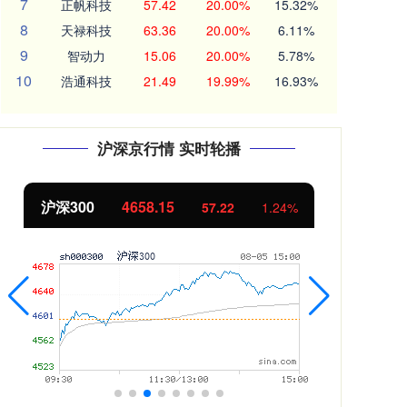
7
正帆科技
57.42
20.00%
15.32%
8
天禄科技
63.36
20.00%
6.11%
9
智动力
15.06
20.00%
5.78%
10
浩通科技
21.49
19.99%
16.93%
沪深京行情 实时轮播
沪深300
4658.15
北
57.22
1.24%