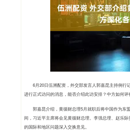
上证指数
3878.43
6.00
2.60%
56.15
1.
6月20日伍洲配资，外交部发言人郭嘉昆主持例行记
进行正式访问的消息，能否介绍此访安排？中方如何评
郭嘉昆介绍，黄循财总理5月就职后将中国作为东盟
间，习近平主席将会见黄循财总理。李强总理、赵乐际
的国际和地区问题深入交换意见。