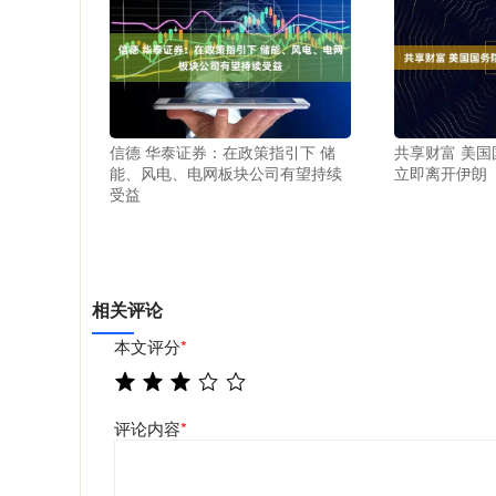
信德 华泰证券：在政策指引下 储
共享财富 美
能、风电、电网板块公司有望持续
立即离开伊朗
受益
相关评论
本文评分
*
评论内容
*