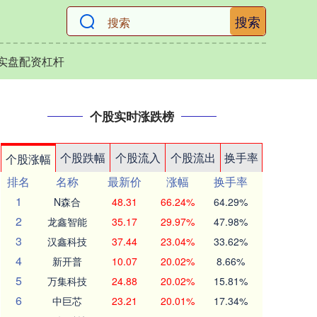
搜索
实盘配资杠杆
个股实时涨跌榜
个股跌幅
个股流入
个股流出
换手率
个股涨幅
排名
名称
最新价
涨幅
换手率
1
N森合
48.31
66.24%
64.29%
2
龙鑫智能
35.17
29.97%
47.98%
3
汉鑫科技
37.44
23.04%
33.62%
4
新开普
10.07
20.02%
8.66%
5
万集科技
24.88
20.02%
15.81%
6
中巨芯
23.21
20.01%
17.34%