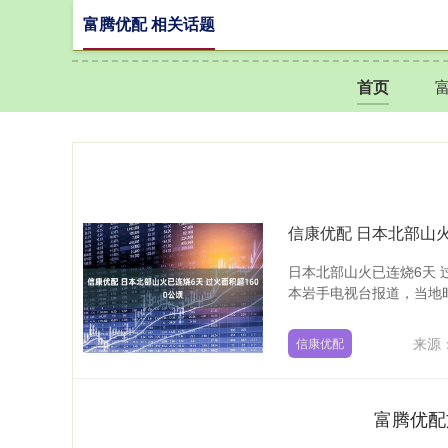
富腾优配 相关话题
首页
信康优配 日本北部山火
日本北部山火已连烧6天 过
本岩手电视台报道，当地时间
来源
信康优配
富腾优配