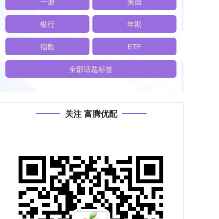
一浪
美国
银行
年期
指数
ETF
全部话题标签
关注 富腾优配