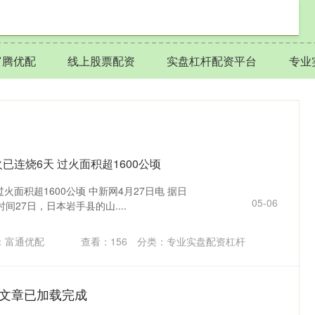
富腾优配
线上股票配资
实盘杠杆配资平台
专业
已连烧6天 过火面积超1600公顷
火面积超1600公顷 中新网4月27日电 据日
05-06
27日，日本岩手县的山....
：富通优配
查看：
156
分类：
专业实盘配资杠杆
文章已加载完成