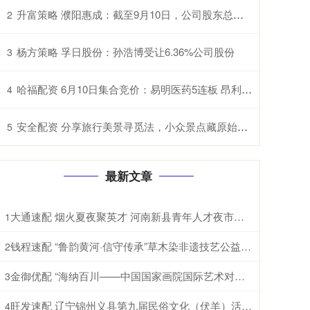
升富策略 濮阳惠成：截至9月10日，公司股东总户数约为2.2万户
2
杨方策略 孚日股份：孙浩博受让6.36%公司股份
3
哈福配资 6月10日集合竞价：易明医药5连板 昂利康3连板
4
安全配资 分享旅行美景寻觅法，小众景点藏原始生活质感
5
最新文章
大通速配 烟火夏夜聚英才 河南新县青年人才夜市开市
1
钱程速配 “鲁韵黄河·信守传承”草木染非遗技艺公益培训走进淄博市高青县第六中学
2
金御优配 “海纳百川——中国国家画院国际艺术对话展”在首尔开幕
3
旺发速配 辽宁锦州义县第九届民俗文化（伏羊）活动启幕
4