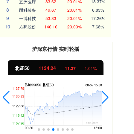
7
五洲医疗
83.62
20.01%
18.37%
8
耐科装备
49.67
20.01%
6.83%
9
一博科技
53.33
20.01%
17.26%
10
方邦股份
146.16
20.00%
7.68%
沪深京行情 实时轮播
北证50
1134.24
创
11.37
1.01%