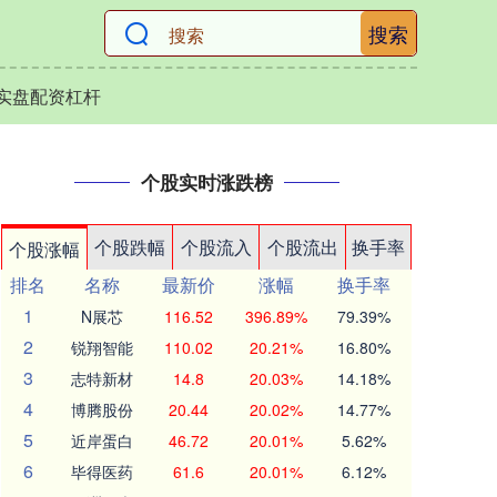
搜索
实盘配资杠杆
个股实时涨跌榜
个股跌幅
个股流入
个股流出
换手率
个股涨幅
排名
名称
最新价
涨幅
换手率
1
N展芯
116.52
396.89%
79.39%
2
锐翔智能
110.02
20.21%
16.80%
3
志特新材
14.8
20.03%
14.18%
4
博腾股份
20.44
20.02%
14.77%
5
近岸蛋白
46.72
20.01%
5.62%
6
毕得医药
61.6
20.01%
6.12%